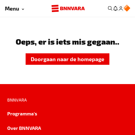
Menu
Oeps, er is iets mis gegaan..
Doorgaan naar de homepage
BNNVARA
Programma's
Over BNNVARA