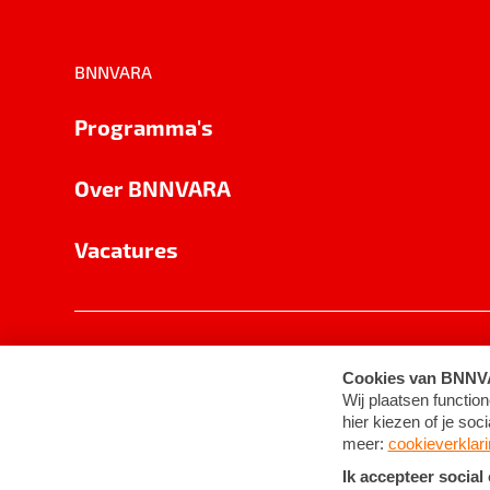
BNNVARA
Programma's
Over BNNVARA
Vacatures
Privacy
Cookie-instellingen
Algemene 