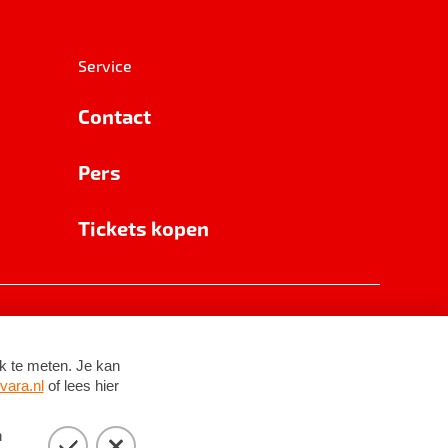
Service
Contact
Pers
Tickets kopen
RSIN 8531 62 402