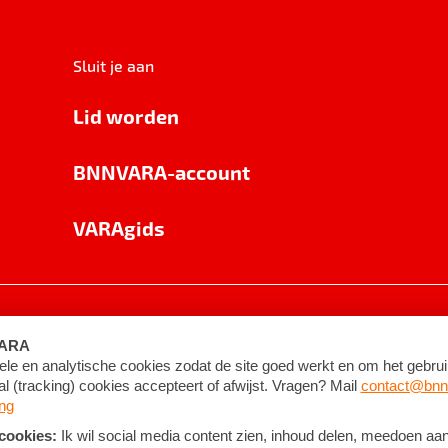
Sluit je aan
Lid worden
BNNVARA-account
VARAgids
voorwaarden
©
2026
BNNVARA