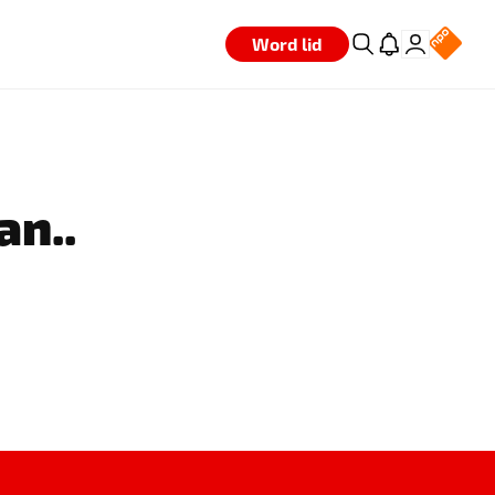
Word lid
an..