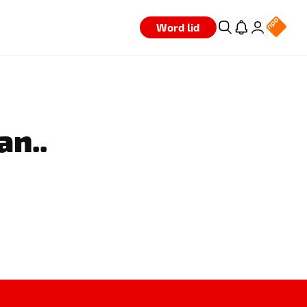
Word lid
an..