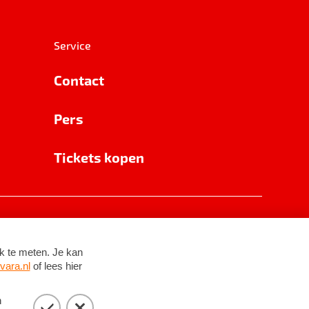
Service
Contact
Pers
Tickets kopen
RSIN 8531 62 402