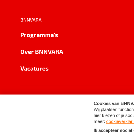
BNNVARA
Programma's
Over BNNVARA
Vacatures
Privacy
Cookie-instellingen
Algemene 