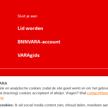
Sluit je aan
Lid worden
BNNVARA-account
VARAgids
voorwaarden
©
2026
BNNVARA