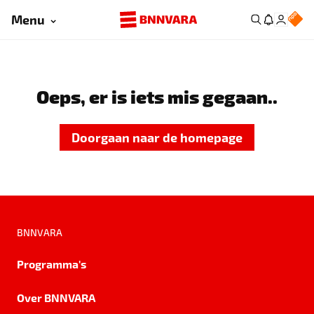
Menu
Oeps, er is iets mis gegaan..
Doorgaan naar de homepage
BNNVARA
Programma's
Over BNNVARA