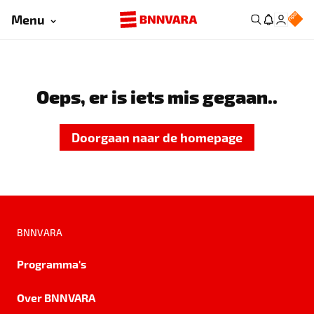
Menu
Oeps, er is iets mis gegaan..
Doorgaan naar de homepage
BNNVARA
Programma's
Over BNNVARA