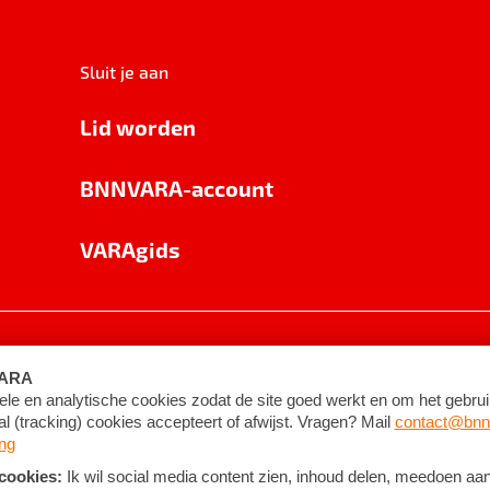
Sluit je aan
Lid worden
BNNVARA-account
VARAgids
voorwaarden
©
2026
BNNVARA