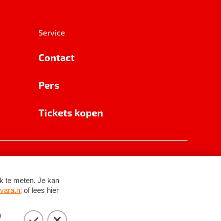
Service
Contact
Pers
Tickets kopen
RSIN 8531 62 402