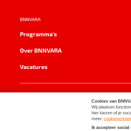
BNNVARA
Programma's
Over BNNVARA
Vacatures
Privacy
Cookie-instellingen
Algemene 