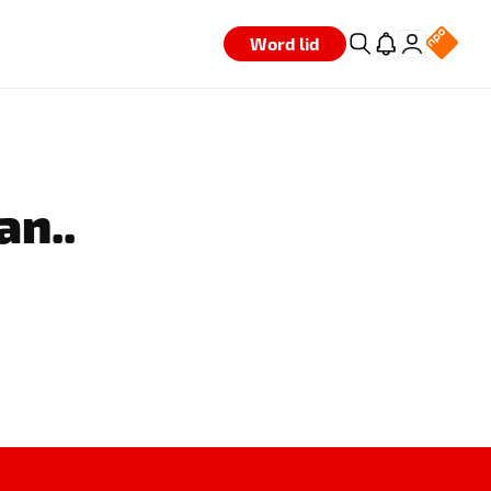
Word lid
an..