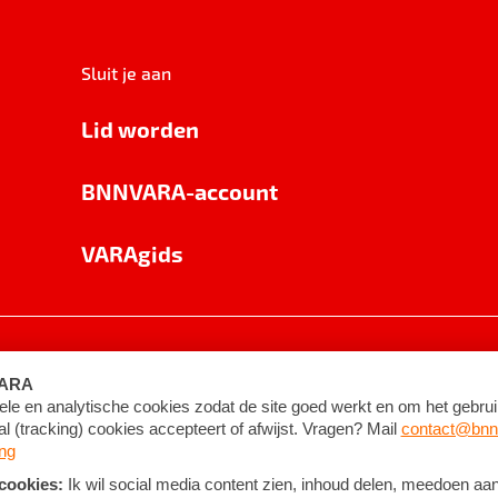
Sluit je aan
Lid worden
BNNVARA-account
VARAgids
voorwaarden
©
2026
BNNVARA