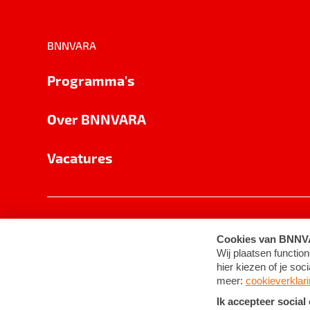
BNNVARA
Programma's
Over BNNVARA
Vacatures
Privacy
Cookie-instellingen
Algemene 