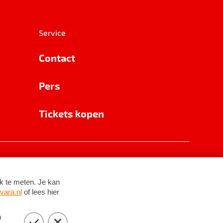
Service
Contact
Pers
Tickets kopen
RSIN 8531 62 402