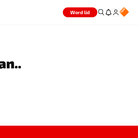
Word lid
an..