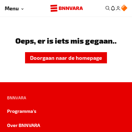
Menu
Oeps, er is iets mis gegaan..
Doorgaan naar de homepage
BNNVARA
Programma's
Over BNNVARA