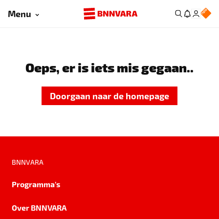
Menu
Oeps, er is iets mis gegaan..
Doorgaan naar de homepage
BNNVARA
Programma's
Over BNNVARA