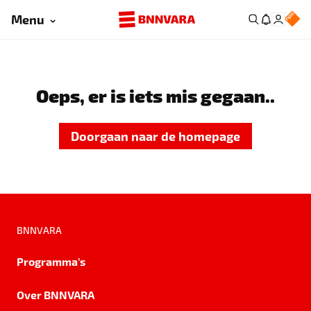
Menu
Oeps, er is iets mis gegaan..
Doorgaan naar de homepage
BNNVARA
Programma's
Over BNNVARA