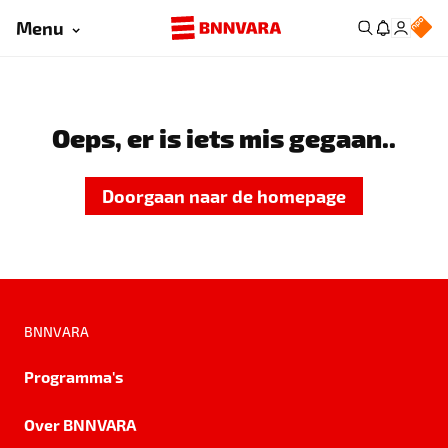
Menu
Oeps, er is iets mis gegaan..
Doorgaan naar de homepage
BNNVARA
Programma's
Over BNNVARA