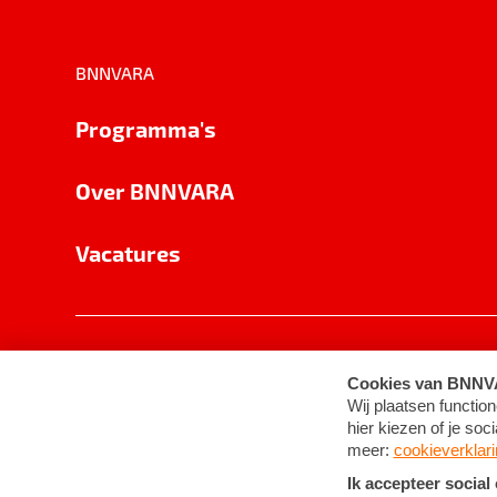
BNNVARA
Programma's
Over BNNVARA
Vacatures
Privacy
Cookie-instellingen
Algemene 