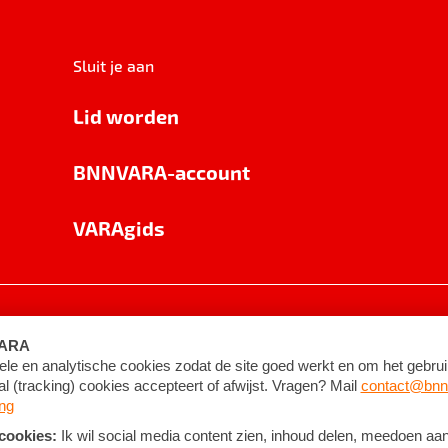
Sluit je aan
Lid worden
BNNVARA-account
VARAgids
voorwaarden
©
2026
BNNVARA