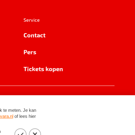
Service
Contact
Pers
Tickets kopen
RSIN 8531 62 402