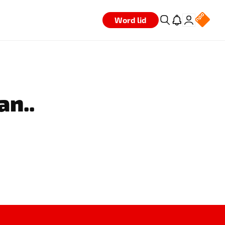
Word lid
an..