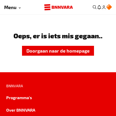
Menu
Oeps, er is iets mis gegaan..
Doorgaan naar de homepage
BNNVARA
Programma's
Over BNNVARA