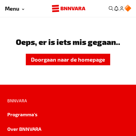
Menu
Oeps, er is iets mis gegaan..
Doorgaan naar de homepage
BNNVARA
Programma's
Over BNNVARA