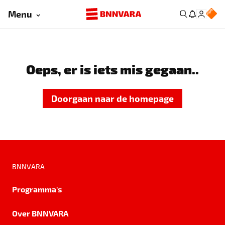
Menu
Oeps, er is iets mis gegaan..
Doorgaan naar de homepage
BNNVARA
Programma's
Over BNNVARA