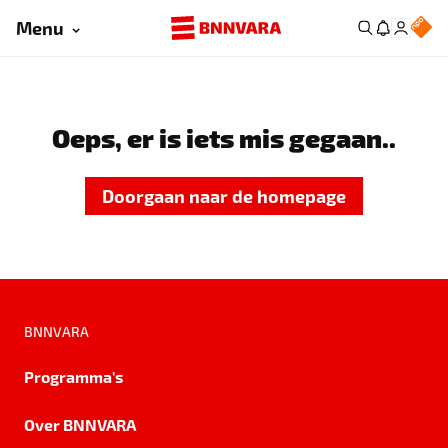
Menu
Oeps, er is iets mis gegaan..
Doorgaan naar de homepage
BNNVARA
Programma's
Over BNNVARA