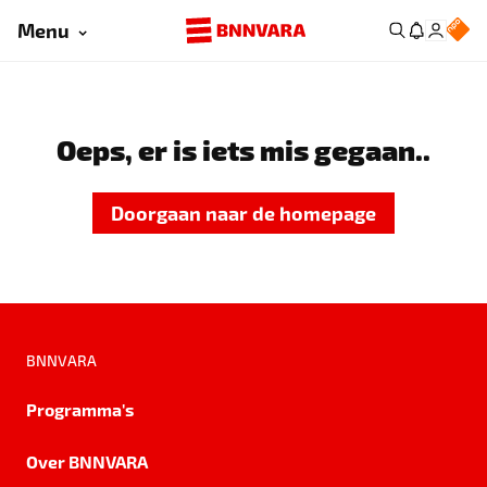
Menu
Oeps, er is iets mis gegaan..
Doorgaan naar de homepage
BNNVARA
Programma's
Over BNNVARA