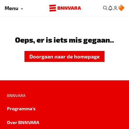
Menu
Oeps, er is iets mis gegaan..
Doorgaan naar de homepage
BNNVARA
Programma's
Over BNNVARA