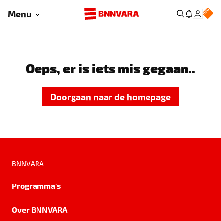
Menu
Oeps, er is iets mis gegaan..
Doorgaan naar de homepage
BNNVARA
Programma's
Over BNNVARA