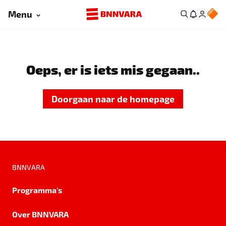
Menu
Oeps, er is iets mis gegaan..
Doorgaan naar de homepage
BNNVARA
Programma's
Over BNNVARA