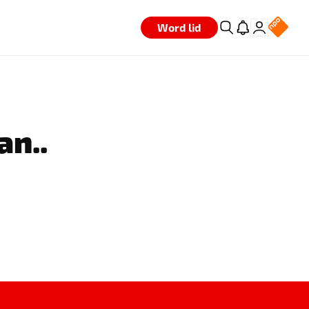
Word lid
an..