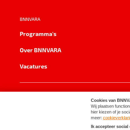
BNNVARA
Programma's
Over BNNVARA
Vacatures
Privacy
Cookie-instellingen
Algemene 