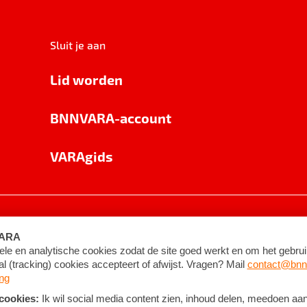
Sluit je aan
Lid worden
BNNVARA-account
VARAgids
voorwaarden
©
2026
BNNVARA