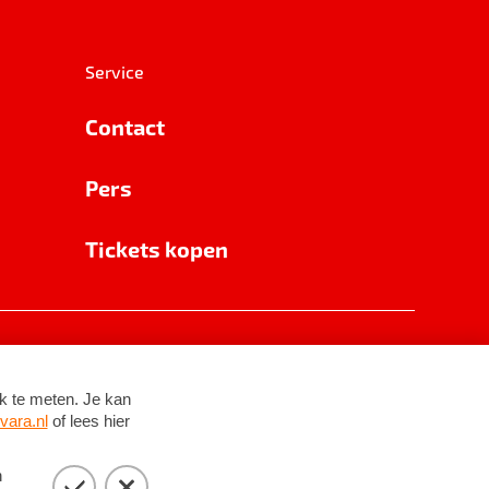
Service
Contact
Pers
Tickets kopen
RSIN 8531 62 402