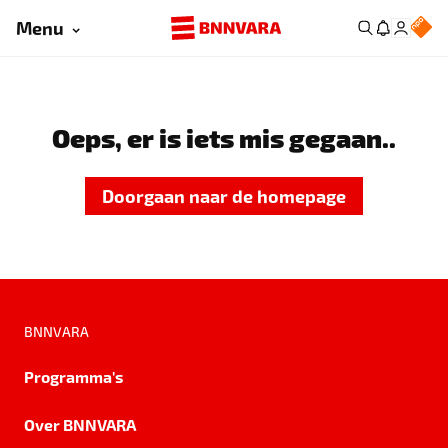
Menu
Oeps, er is iets mis gegaan..
Doorgaan naar de homepage
BNNVARA
Programma's
Over BNNVARA