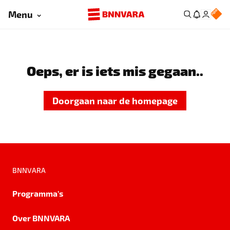
Menu
Oeps, er is iets mis gegaan..
Doorgaan naar de homepage
BNNVARA
Programma's
Over BNNVARA