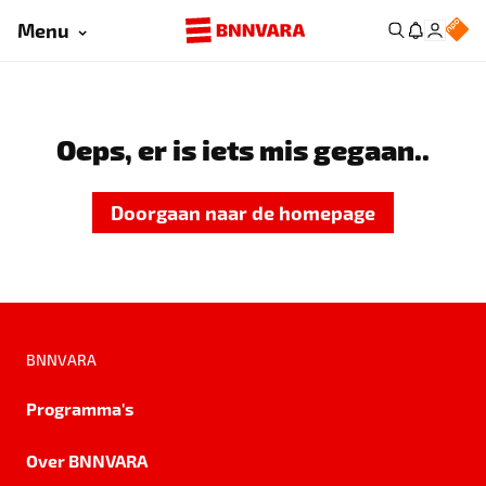
Menu
Oeps, er is iets mis gegaan..
Doorgaan naar de homepage
BNNVARA
Programma's
Over BNNVARA