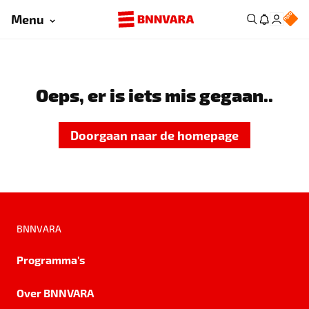
Menu
Oeps, er is iets mis gegaan..
Doorgaan naar de homepage
BNNVARA
Programma's
Over BNNVARA