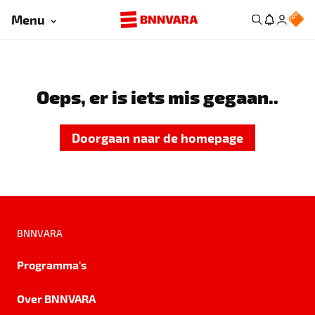
Menu
Oeps, er is iets mis gegaan..
Doorgaan naar de homepage
BNNVARA
Programma's
Over BNNVARA