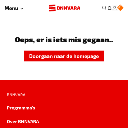
Menu
Oeps, er is iets mis gegaan..
Doorgaan naar de homepage
BNNVARA
Programma's
Over BNNVARA