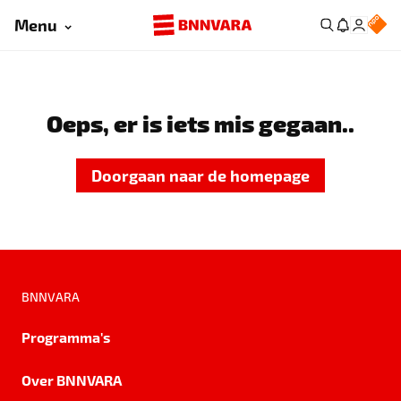
Menu
Oeps, er is iets mis gegaan..
Doorgaan naar de homepage
BNNVARA
Programma's
Over BNNVARA