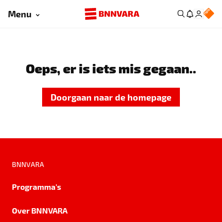
Menu
Oeps, er is iets mis gegaan..
Doorgaan naar de homepage
BNNVARA
Programma's
Over BNNVARA