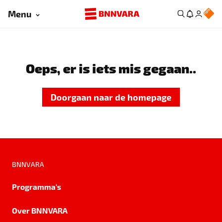
Menu
Oeps, er is iets mis gegaan..
Doorgaan naar de homepage
BNNVARA
Programma's
Over BNNVARA