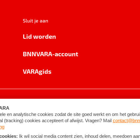
Sluit je aan
Lid worden
BNNVARA-account
VARAgids
voorwaarden
©
2026
BNNVARA