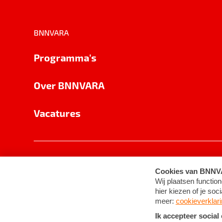
BNNVARA
Programma's
Over BNNVARA
Vacatures
Privacy
Cookie-instellingen
Algemene 