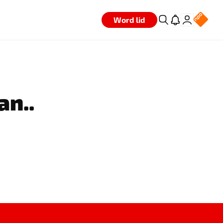
Word lid
an..