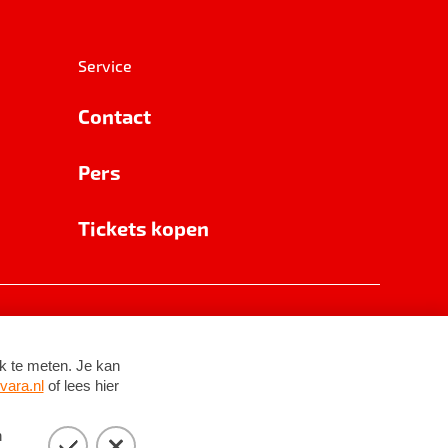
Service
Contact
Pers
Tickets kopen
RSIN 8531 62 402