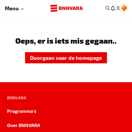
Menu
Oeps, er is iets mis gegaan..
Doorgaan naar de homepage
BNNVARA
Programma's
Over BNNVARA