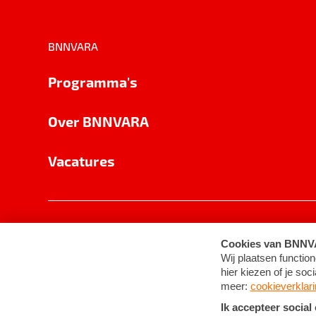
BNNVARA
Programma's
Over BNNVARA
Vacatures
Privacy
Cookie-instellingen
Algemene 