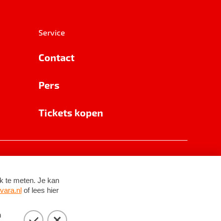
Service
Contact
Pers
Tickets kopen
RSIN 8531 62 402