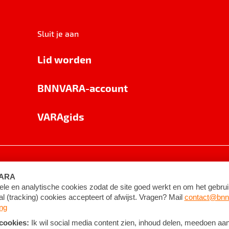
Sluit je aan
Lid worden
BNNVARA-account
VARAgids
voorwaarden
©
2026
BNNVARA