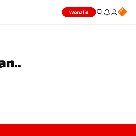
Word lid
an..