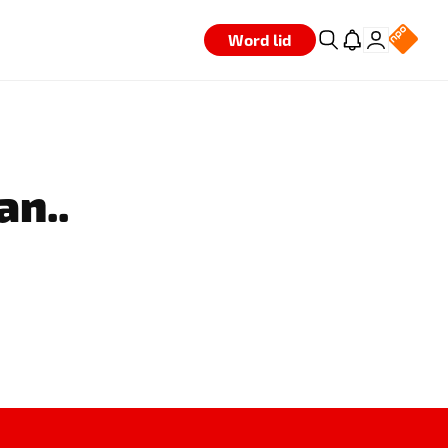
Word lid
an..