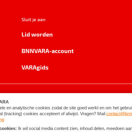
Sluit je aan
Lid worden
BNNVARA-account
VARAgids
voorwaarden
©
2026
BNNVARA