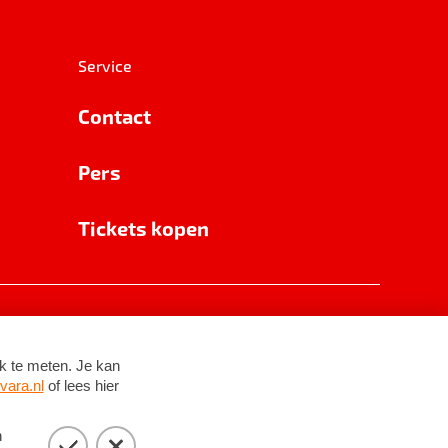
Service
Contact
Pers
Tickets kopen
RSIN 8531 62 402