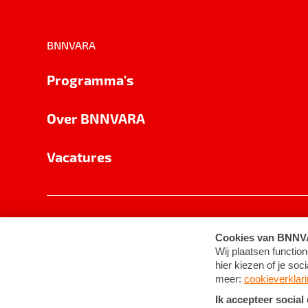
BNNVARA
Programma's
Over BNNVARA
Vacatures
Privacy
Cookie-instellingen
Algemene 