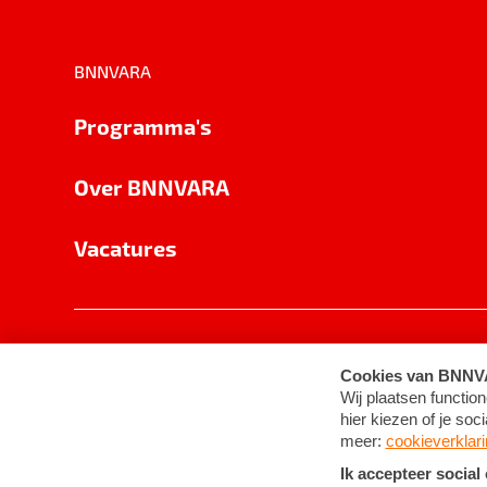
BNNVARA
Programma's
Over BNNVARA
Vacatures
Privacy
Cookie-instellingen
Algemene 