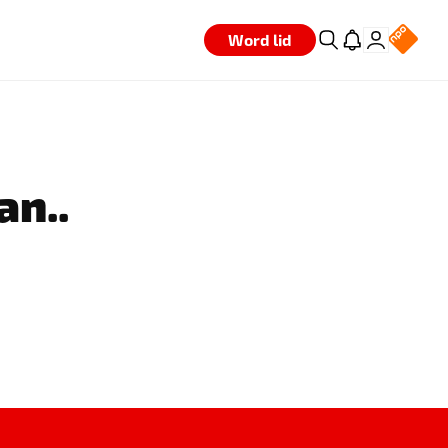
Word lid
an..