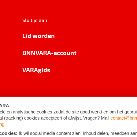
Sluit je aan
Lid worden
BNNVARA-account
VARAgids
voorwaarden
©
2026
BNNVARA