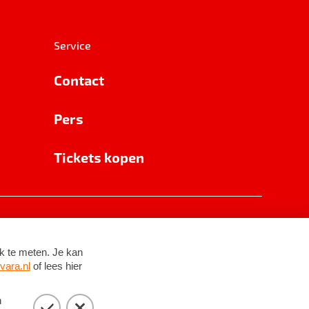
Service
Contact
Pers
Tickets kopen
RSIN 8531 62 402