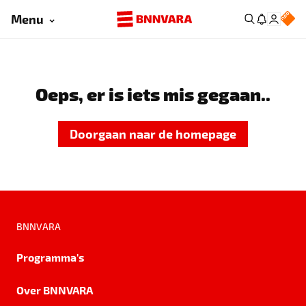
Menu
Oeps, er is iets mis gegaan..
Doorgaan naar de homepage
BNNVARA
Programma's
Over BNNVARA