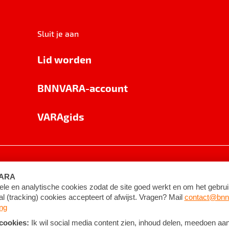
Sluit je aan
Lid worden
BNNVARA-account
VARAgids
voorwaarden
©
2026
BNNVARA