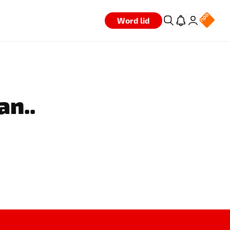
Word lid
an..