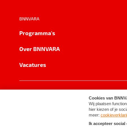
BNNVARA
Programma's
Over BNNVARA
Vacatures
Privacy
Cookie-instellingen
Algemene 