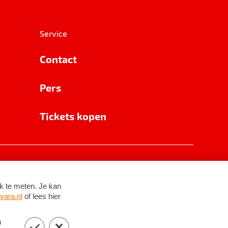
Service
Contact
Pers
Tickets kopen
RSIN 8531 62 402