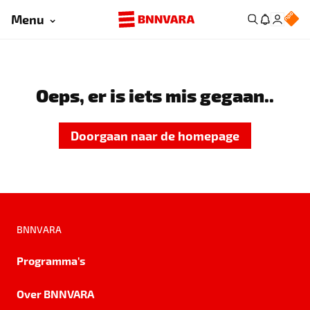
Menu
Oeps, er is iets mis gegaan..
Doorgaan naar de homepage
BNNVARA
Programma's
Over BNNVARA