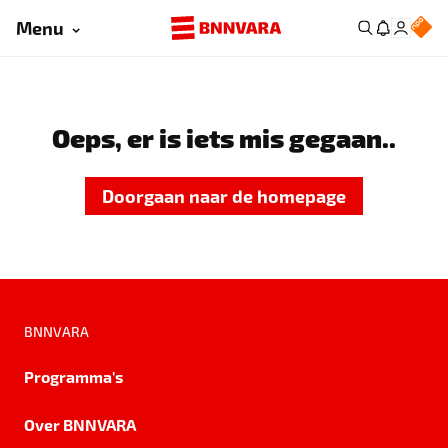
Menu
Oeps, er is iets mis gegaan..
Doorgaan naar de homepage
BNNVARA
Programma's
Over BNNVARA