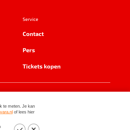
Service
Contact
Pers
Tickets kopen
RSIN 8531 62 402