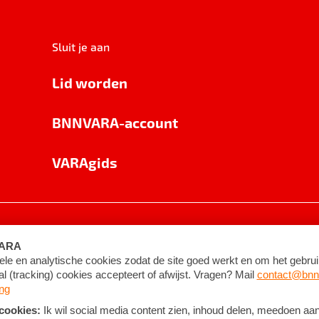
Sluit je aan
Lid worden
BNNVARA-account
VARAgids
voorwaarden
©
2026
BNNVARA