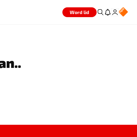
Word lid
an..