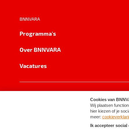
BNNVARA
Programma's
Over BNNVARA
Vacatures
Privacy
Cookie-instellingen
Algemene 