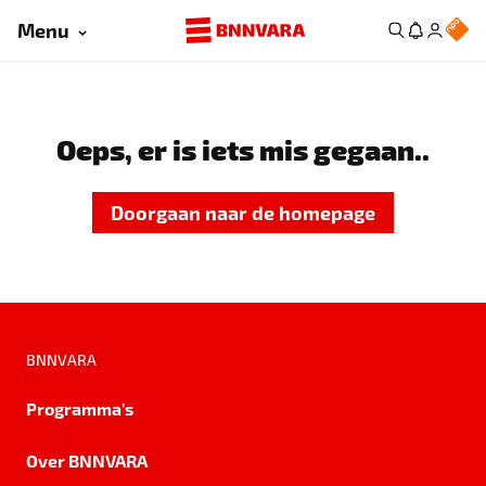
Menu
Oeps, er is iets mis gegaan..
Doorgaan naar de homepage
BNNVARA
Programma's
Over BNNVARA