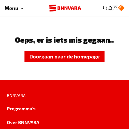
Menu
Oeps, er is iets mis gegaan..
Doorgaan naar de homepage
BNNVARA
Programma's
Over BNNVARA