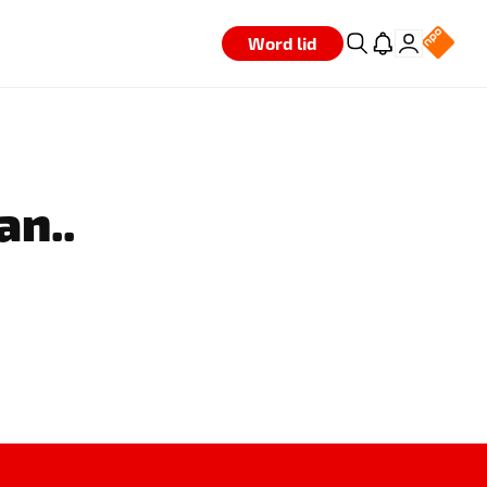
Word lid
an..