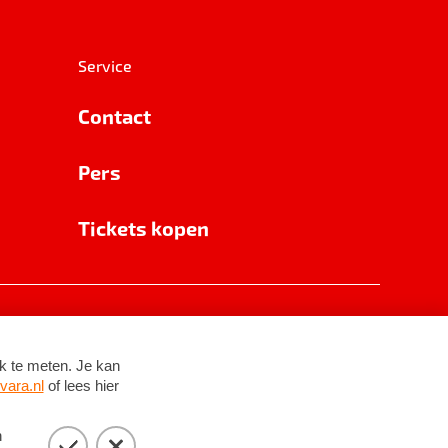
Service
Contact
Pers
Tickets kopen
RSIN 8531 62 402