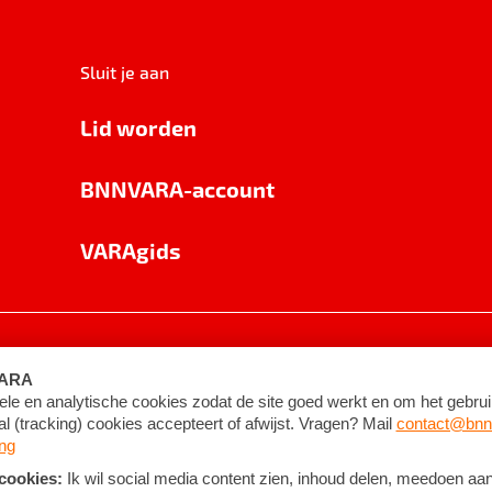
Sluit je aan
Lid worden
BNNVARA-account
VARAgids
voorwaarden
©
2026
BNNVARA