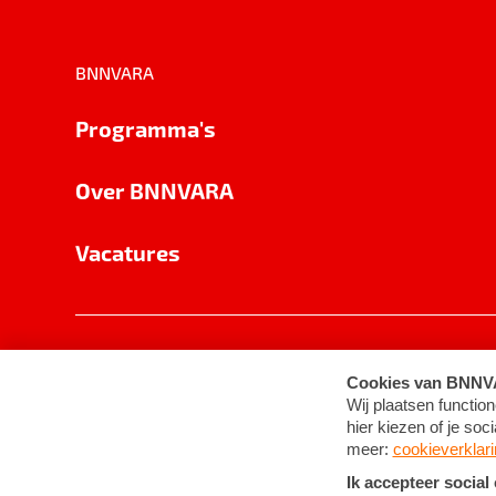
BNNVARA
Programma's
Over BNNVARA
Vacatures
Privacy
Cookie-instellingen
Algemene 