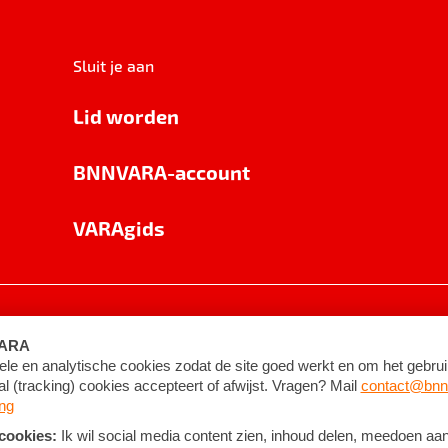
Sluit je aan
Lid worden
BNNVARA-account
VARAgids
voorwaarden
©
2026
BNNVARA