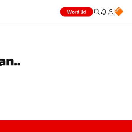
Word lid
an..