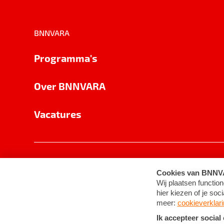
BNNVARA
Programma's
Over BNNVARA
Vacatures
Privacy
Cookie-instellingen
Algemene 