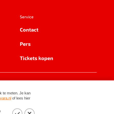
Service
Contact
Pers
Tickets kopen
RSIN 8531 62 402