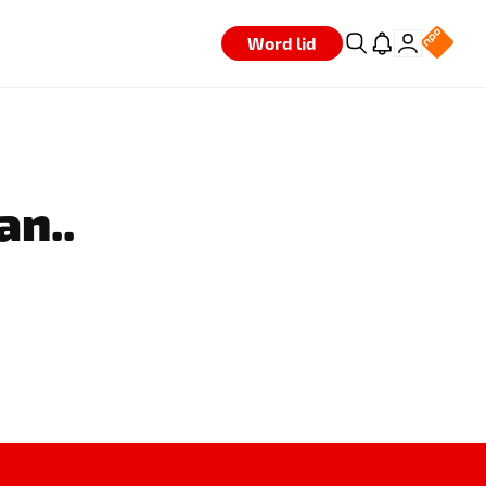
Word lid
an..