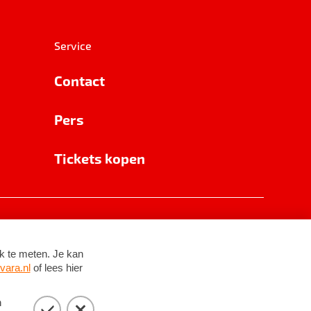
Service
Contact
Pers
Tickets kopen
RSIN 8531 62 402