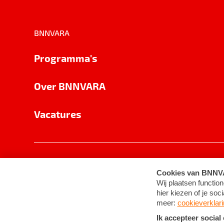
BNNVARA
Programma's
Over BNNVARA
Vacatures
Privacy
Cookie-instellingen
Algemene 