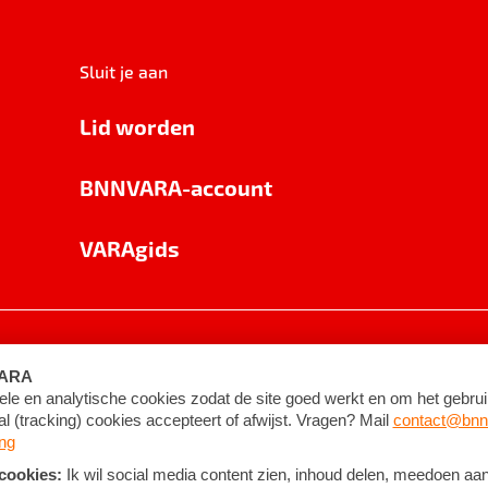
Sluit je aan
Lid worden
BNNVARA-account
VARAgids
voorwaarden
©
2026
BNNVARA