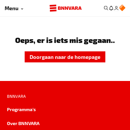
Menu
Oeps, er is iets mis gegaan..
Doorgaan naar de homepage
BNNVARA
Programma's
Over BNNVARA