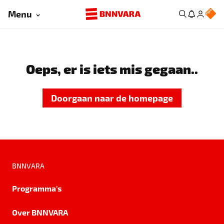
Menu
Oeps, er is iets mis gegaan..
Doorgaan naar de homepage
BNNVARA
Programma's
Over BNNVARA