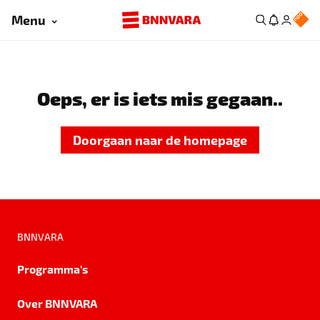
Menu
Oeps, er is iets mis gegaan..
Doorgaan naar de homepage
BNNVARA
Programma's
Over BNNVARA