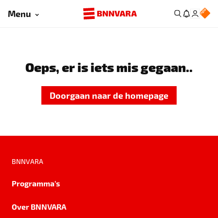
Menu
Oeps, er is iets mis gegaan..
Doorgaan naar de homepage
BNNVARA
Programma's
Over BNNVARA