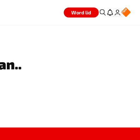
Word lid
an..