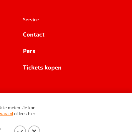
Service
Contact
Pers
Tickets kopen
RSIN 8531 62 402