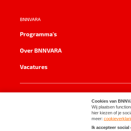
BNNVARA
Programma's
Over BNNVARA
Vacatures
Privacy
Cookie-instellingen
Algemene 