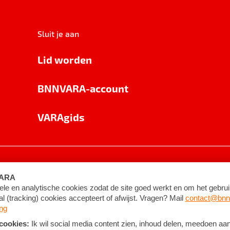
Sluit je aan
Lid worden
BNNVARA-account
VARAgids
voorwaarden
©
2026
BNNVARA